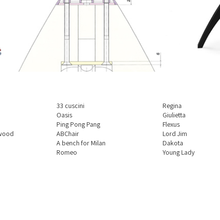
33 cuscini
Regina
Oasis
Giulietta
Ping Pong Pang
Flexus
 wood
ABChair
Lord Jim
A bench for Milan
Dakota
Romeo
Young Lady