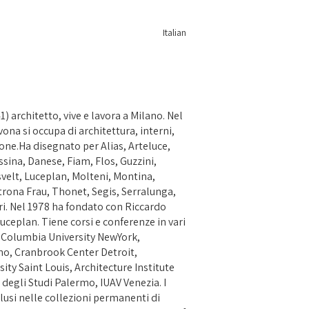
Italian
) architetto, vive e lavora a Milano. Nel
vona si occupa di architettura, interni,
one.Ha disegnato per Alias, Arteluce,
ssina, Danese, Fiam, Flos, Guzzini,
svelt, Luceplan, Molteni, Montina,
trona Frau, Thonet, Segis, Serralunga,
ri. Nel 1978 ha fondato con Riccardo
Luceplan. Tiene corsi e conferenze in vari
ri: Columbia University NewYork,
ano, Cranbrook Center Detroit,
ty Saint Louis, Architecture Institute
degli Studi Palermo, IUAV Venezia. I
clusi nelle collezioni permanenti di