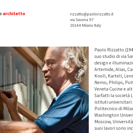
o
architetto
rizzatto@paolorizzatto.it
via Savona 97
20144 Milano Italy
Paolo Rizzatto (1941
suo studio di via Sa
design e illuminazi
Artemide, Alias, Ca
Knoll, Kartell, Len
Nemo, Philips, Pol
Veneta Cucine e alt
Sarfatti la società 
istituti universita
Politecnico di Mil
Washington Universi
Moscow, Università 
suoi lavori sono in