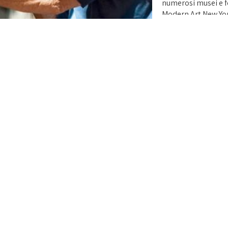
numerosi musei e f
Modern Art New Yor
Museo della Scienz
Decoratifs Parigi. H
Cinque Premi Compa
– La Lampe d’Or Sil
Parigi 1988 – Desig
Ambiente/Francofor
/ NY 1992 – Europe
Amsterdam 1994 – 
Essen 1994 e 2010 –
Hannover 1996 – Go
– Swiatlo / Varsavi
Internazionale di p
/ 2004 – Light of d
Francoforte 2006 –
Roma 2011