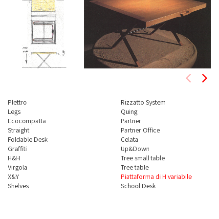
Plettro
Rizzatto System
Legs
Quing
Ecocompatta
Partner
Straight
Partner Office
Foldable Desk
Celata
Graffiti
Up&Down
H&H
Tree small table
Virgola
Tree table
X&Y
Piattaforma di H variabile
Shelves
School Desk