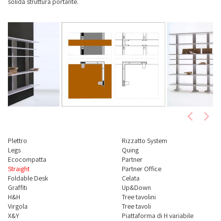
solida struttura portante.
Plettro
Rizzatto System
Legs
Quing
Ecocompatta
Partner
Straight
Partner Office
Foldable Desk
Celata
Graffiti
Up&Down
H&H
Tree tavolini
Virgola
Tree tavoli
X&Y
Piattaforma di H variabile