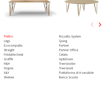
Plettro
Rizzatto System
Legs
Quing
Ecocompatta
Partner
Straight
Partner Office
Foldable Desk
Celata
Graffiti
Up&Down
H&H
Tree tavolini
Virgola
Tree tavoli
X&Y
Piattaforma di H variabile
Shelves
Banco Scuola