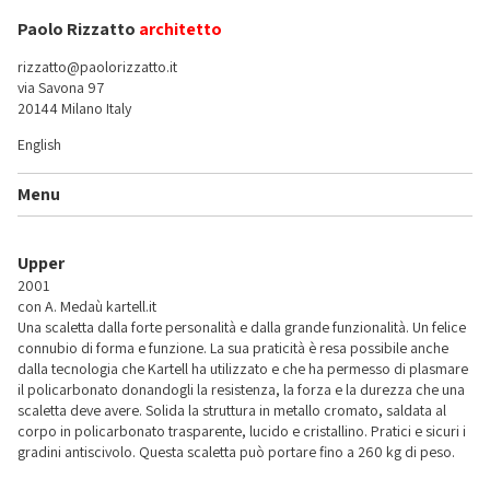
Paolo Rizzatto
architetto
rizzatto@paolorizzatto.it
via Savona 97
20144 Milano Italy
English
Menu
Upper
2001
con A. Medaù
kartell.it
Una scaletta dalla forte personalità e dalla grande funzionalità. Un felice
connubio di forma e funzione. La sua praticità è resa possibile anche
dalla tecnologia che Kartell ha utilizzato e che ha permesso di plasmare
il policarbonato donandogli la resistenza, la forza e la durezza che una
scaletta deve avere. Solida la struttura in metallo cromato, saldata al
corpo in policarbonato trasparente, lucido e cristallino. Pratici e sicuri i
gradini antiscivolo. Questa scaletta può portare fino a 260 kg di peso.