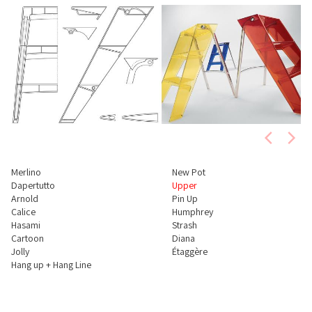
Merlino
New Pot
Dapertutto
Upper
Arnold
Pin Up
Calice
Humphrey
Hasami
Strash
Cartoon
Diana
Jolly
Étaggère
Hang up + Hang Line