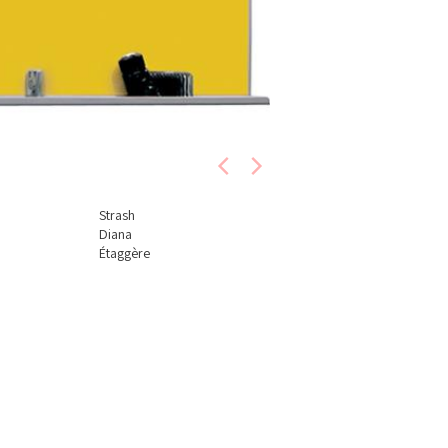
Strash
Diana
Étaggère