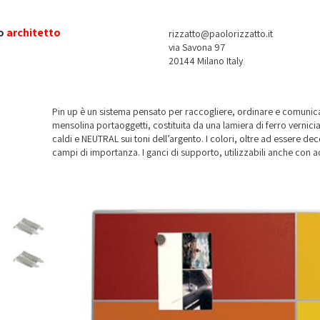
o
architetto
rizzatto@paolorizzatto.it
via Savona 97
20144 Milano Italy
Pin up è un sistema pensato per raccogliere, ordinare e comunic
mensolina portaoggetti, costituita da una lamiera di ferro vernicia
caldi e NEUTRAL sui toni dell’argento. I colori, oltre ad essere de
campi di importanza. I ganci di supporto, utilizzabili anche con 
da un luogo all’altro senza danneggiare le superfici.