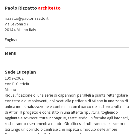
Paolo Rizzatto
architetto
rizzatto@paolorizzatto.it
via Savona 97
20144 Milano Italy
English
Menu
Sede Luceplan
1997-2002
con E. Clericiù
Milano
Riqualificazione di una serie di capannoni paralleli a pianta rettangolare
con tetto a due spioventi, collocati alla periferia di Milano in una zona di
antica industrializzazione e confinanti con il parco della storica villa Litta
di Affori. Il progetto è consistito in una attenta ripulitura, togliendo
aggiunte e sovrastrutture incongrue, restituendo uniformità agli intonaci,
restaurando i serramenti a quadri. Gli uffici si strutturano su entrambi i
lati lungo un corridoio centrale che rispetta il modulo delle ampie